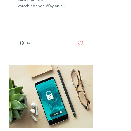
versuchen auf
verschiedenen Wegen an
das Geld ahnungsloser
Verbraucher zu kommen.
Fast täglich ändern die...
14
1