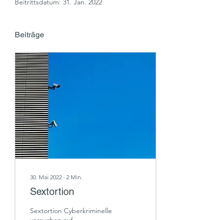
Beitrittsdatum: 31. Jan. 2022
Beiträge
30. Mai 2022
∙
2
Min.
Sextortion
Sextortion Cyberkriminelle