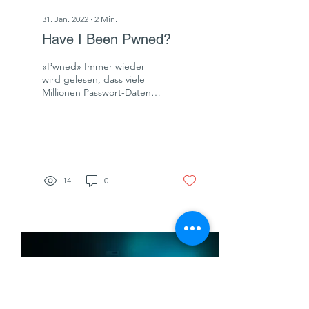
31. Jan. 2022
∙
2
Min.
Have I Been Pwned?
«Pwned» Immer wieder
wird gelesen, dass viele
Millionen Passwort-Daten
gestohlen werden
konnten. Private Personen
wie auch Firmen sind...
14
0